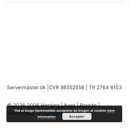
Servermaster.dk |CVR 86552558 | Tlf 2764 8103
© 2026 2006 Herning | Ikast | Brande |
Ved at bruge hjemmesiden accepterer du brugen af cookies
mere
Webbureau
wp-ekspert.dk
Accepter
information