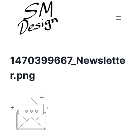
Fortsæt
til
indhold
1470399667_Newslette
r.png