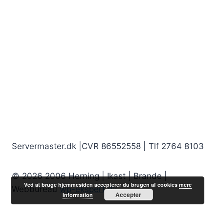
Servermaster.dk |CVR 86552558 | Tlf 2764 8103
© 2026 2006 Herning | Ikast | Brande |
Ved at bruge hjemmesiden accepterer du brugen af cookies
mere
Webbureau
wp-ekspert.dk
Accepter
information