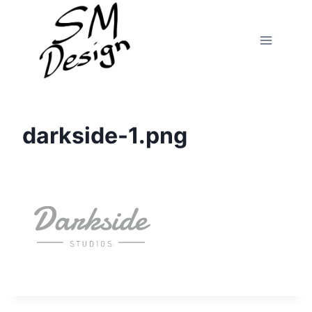
Fortsæt
til
indhold
darkside-1.png