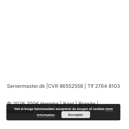
Servermaster.dk |CVR 86552558 | Tlf 2764 8103
© 2026 2006 Herning | Ikast | Brande |
Ved at bruge hjemmesiden accepterer du brugen af cookies
mere
Webbureau
wp-ekspert.dk
Accepter
information