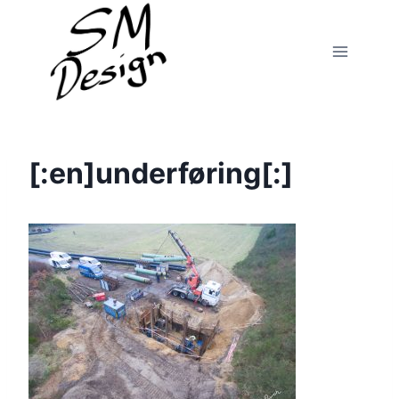
Fortsæt
til
indhold
[:en]underføring[:]