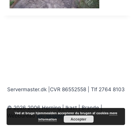
Servermaster.dk |CVR 86552558 | Tlf 2764 8103
© 2026 2006 Herning | Ikast | Brande |
Ved at bruge hjemmesiden accepterer du brugen af cookies
mere
Webbureau
wp-ekspert.dk
Accepter
information