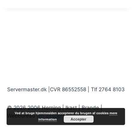
Servermaster.dk |CVR 86552558 | Tlf 2764 8103
© 2026 2006 Herning | Ikast | Brande |
Ved at bruge hjemmesiden accepterer du brugen af cookies
mere
Webbureau
wp-ekspert.dk
Accepter
information