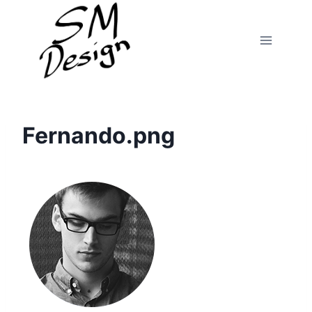
Fortsæt
til
indhold
Fernando.png