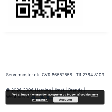
Servermaster.dk |CVR 86552558 | Tlf 2764 8103
© 2026 2006 Herning | Ikast | Brande |
Ved at bruge hjemmesiden accepterer du brugen af cookies
mere
Webbureau
wp-ekspert.dk
Accepter
information