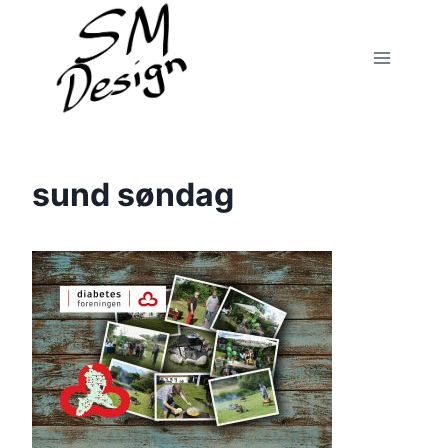
Fortsæt
til
indhold
sund søndag