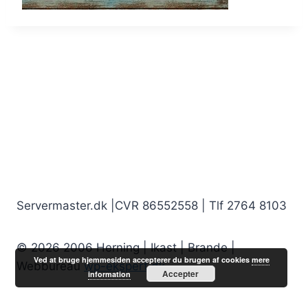
Servermaster.dk |CVR 86552558 | Tlf 2764 8103
© 2026 2006 Herning | Ikast | Brande |
Ved at bruge hjemmesiden accepterer du brugen af cookies
mere
Webbureau
wp-ekspert.dk
Accepter
information